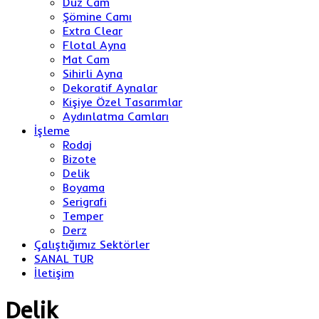
Düz Cam
Şömine Camı
Extra Clear
Flotal Ayna
Mat Cam
Sihirli Ayna
Dekoratif Aynalar
Kişiye Özel Tasarımlar
Aydınlatma Camları
İşleme
Rodaj
Bizote
Delik
Boyama
Serigrafi
Temper
Derz
Çalıştığımız Sektörler
SANAL TUR
İletişim
Delik